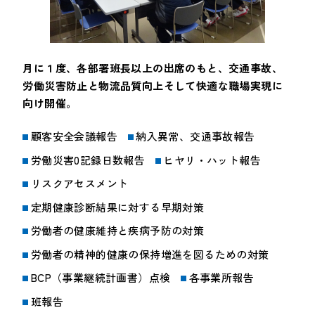
月に１度、各部署班長以上の出席のもと、交通事故、
労働災害防止と物流品質向上そして快適な職場実現に
向け開催。
顧客安全会議報告
納入異常、交通事故報告
労働災害0記録日数報告
ヒヤリ・ハット報告
リスクアセスメント
定期健康診断結果に対する早期対策
労働者の健康維持と疾病予防の対策
労働者の精神的健康の保持増進を図るための対策
BCP（事業継続計画書）点検
各事業所報告
班報告