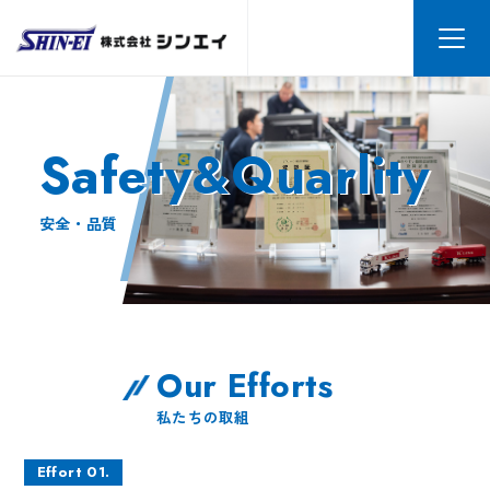
Safety&Quarlity
安全・品質
O
u
r
E
f
f
o
r
t
s
私たちの取組
Effort 01.